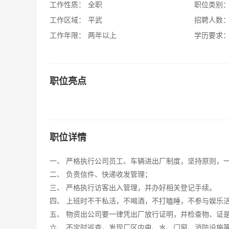
工作性质：
全职
职位类别
工作区域：
平武
招聘人数
工作年限：
两年以上
学历要求
职位亮点
职位详情
一、 严格执行公司员工、车辆进出厂制度，坚持原则，
二、 负责信件、快递收发管理；
三、 严格执行访客出入管理，并办好相关登记手续。
四、 上班时不干私活，不喝酒，不打瞌睡，不参与娱乐
五、 物资出公司要一律凭出厂放行证明，并检查物、证
六、 不定时巡查，发现厂区内电、水、门窗、消防设施