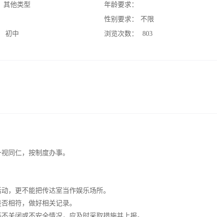
：
其他类型
年龄要求：
：
性别要求：
不限
：
初中
浏览次数：
803
一视同仁，按制度办事。
活动，更不能把传达室当作娱乐场所。
是否相符，做好相关记录。
等不关闭或不安全情况，应及时采取措施并上报。