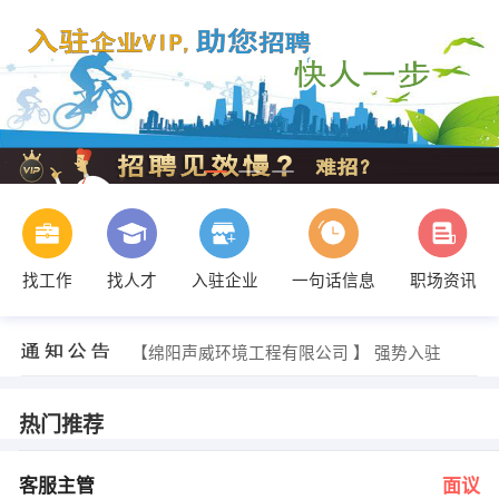
找工作
找人才
入驻企业
一句话信息
职场资讯
王女士 发布 [中通客服 ] 招聘信息
【西南科技大学高教自考众信特色教育 】 强势入驻
【绵阳声威环境工程有限公司 】 强势入驻
【绵阳宜家美投资管理有限责任公司 】 强势入驻
【四川富乐建设集团 】 强势入驻
【成都菲雅商贸 】 强势入驻
热门推荐
邓（女士） 发布 [客服主管 ] 招聘信息
薛小姐 发布 [大区经理 ] 招聘信息
屈老师 发布 [计算机类∕财经类∕艺 ] 招聘信息
客服主管
面议